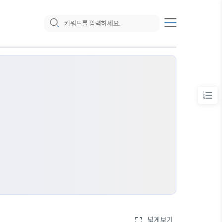
넓게보기
fullscreen