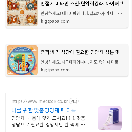
환절기 비타민 추천-면역력강화, 아이허브
안녕하세요! 대T파파입니다.일교차가 커지는 환
절기에는 감기와 피로감이 찾아오기 쉬운데요, 이
bigtpapa.com
때 비타민이 필수입니다. 환절기 비타민을 올바르
게 섭취하면 면역력과 피로 회복에 큰 도움이
중학생 키 성장에 필요한 영양제 성분 및 추천 제품
안녕하세요. 대T파파입니다. 저도 육아 대디로서
아이들 성장에 관심이 많은데요. 오늘은 키 성장에
bigtpapa.com
필요한 주요 영양분과 제품을 추천드려볼까 합니
다.중학생 시기는 성장 발달이 가장 활발하
https://www.medicok.co.kr
광고
나를 위한 맞춤영양제 메디콕 정
기구독 평생 할인 혜택!
영양제 내 몸에 맞게 드세요! 1:1 맞춤
상담으로 필요한 영양제만 한 팩에 쏙
~