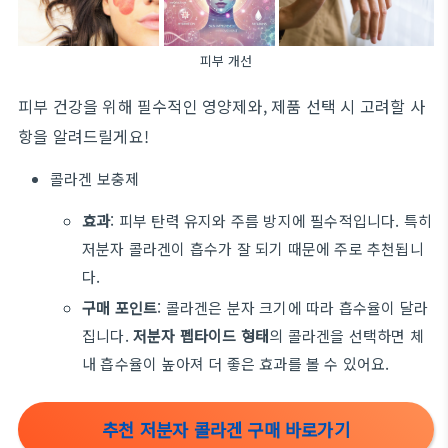
피부 개선
피부 건강을 위해 필수적인 영양제와, 제품 선택 시 고려할 사
항을 알려드릴게요!
콜라겐 보충제
효과
: 피부 탄력 유지와 주름 방지에 필수적입니다. 특히
저분자 콜라겐이 흡수가 잘 되기 때문에 주로 추천됩니
다.
구매
포인트
:
콜라겐은
분자
크기에
따라
흡수율이
달라
집니다
.
저분자
펩타이드
형태
의
콜라겐을
선택하면
체
내
흡수율이
높아져
더
좋은
효과를
볼
수
있어요.
추천 저분자 콜라겐 구매 바로가기