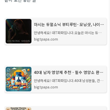
마시는 듀얼소닉 뷰티루틴- 모닝샷, 나이트샷, 출시일
안녕하세요! 대T파파입니다.오늘은 마시는 듀얼
소닉의 새로운 이너뷰티 제품인 뷰티루틴 모닝샷
bigtpapa.com
& 나이트샷에 대해 소개해드리려고 합니다. 7년
연속 뷰티 디바이스 1위를 지켜온 듀얼소닉이 이
40대 남자 영양제 추천 - 필수 영양소 완벽 가이드
안녕하세요! 대T파파입니다.40대 남성분들, 건강
을 위해 어떤 영양제를 챙겨야 할지 고민 중이시
bigtpapa.com
죠? 이 시기에는 신체가 서서히 변하면서 체내 영
양소가 부족해지기 쉽기 때문에, 필요한 영양소