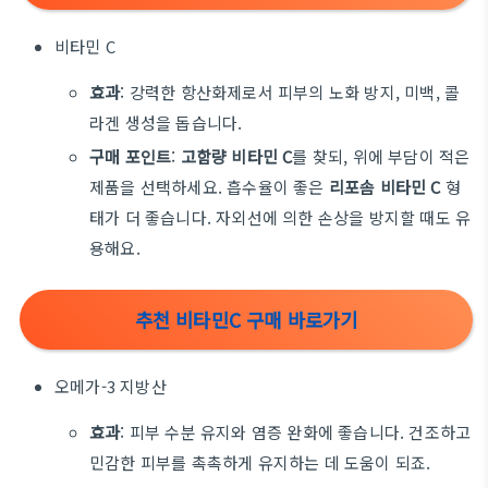
비타민 C
효과
: 강력한 항산화제로서 피부의 노화 방지, 미백, 콜
라겐 생성을 돕습니다.
구매
포인트
:
고함량
비타민
C
를
찾되
,
위에
부담이
적은
제품을
선택하세요
.
흡수율이
좋은
리포솜
비타민
C
형
태가
더
좋습니다
.
자외선에
의한
손상을
방지할
때도
유
용해요
.
추천 비타민C 구매 바로가기
오메가-3 지방산
효과
: 피부 수분 유지와 염증 완화에 좋습니다. 건조하고
민감한 피부를 촉촉하게 유지하는 데 도움이 되죠.