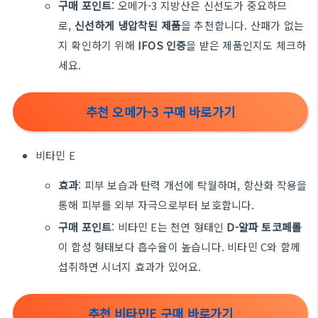
구매
포인트
:
오메가
-3
지방산은
신선도가
중요하므
로
,
신선하게
냉압착된
제품
을
추천합니다
.
산패가
없는
지
확인하기
위해
IFOS
인증
을
받은
제품인지도
체크하
세요
.
추천 오메가-3 구매 바로가기
비타민 E
효과
: 피부 보습과 탄력 개선에 탁월하며, 항산화 작용을
통해 피부를 외부 자극으로부터 보호합니다.
구매
포인트
:
비타민
E
는
천연
형태인
D-
알파
토코페롤
이
합성
형태보다
흡수율이
높습니다
.
비타민
C
와
함께
섭취하면
시너지
효과가
있어요
.
추천 비타민E 구매 바로가기