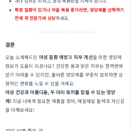
과다 섭취는 피하고, 권장 복용량을 지켜야 합니다.
특정 질환이 있거나 약을 복용 중이라면, 영양제를 선택하기
전에 꼭 전문가와 상담
하세요.
결론
오늘 소개해드린
여성 질환 예방
과
피부 개선
을 위한 영양제
정보가 도움이 되셨나요? 건강한 몸과 맑은 피부는 한꺼번에
얻기 어려울 수 있지만, 올바른 영양제를 꾸준히 섭취하면 긍
정적인 변화를 느낄 수 있을 거예요.
여성
건강과
아름다움
,
두
마리
토끼를
잡을
수
있는
영양
제
!
지금
나에게
필요한
제품을
찾아
,
매일매일
활력과
자신감
을
더해보세요
!
같이 보면 좋은 글