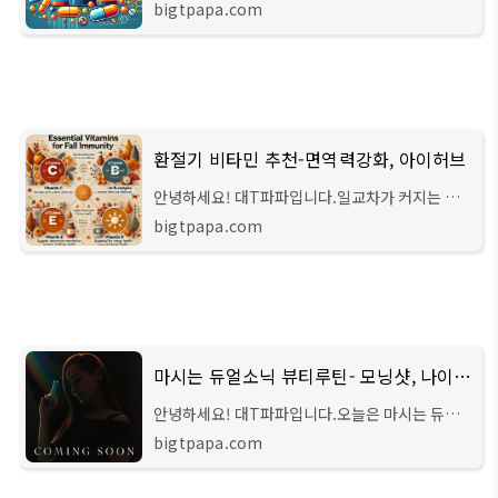
을 위해 어떤 영양제를 챙겨야 할지 고민 중이시
bigtpapa.com
죠? 이 시기에는 신체가 서서히 변하면서 체내 영
양소가 부족해지기 쉽기 때문에, 필요한 영양소
환절기 비타민 추천-면역력강화, 아이허브
안녕하세요! 대T파파입니다.일교차가 커지는 환
절기에는 감기와 피로감이 찾아오기 쉬운데요, 이
bigtpapa.com
때 비타민이 필수입니다. 환절기 비타민을 올바르
게 섭취하면 면역력과 피로 회복에 큰 도움이
마시는 듀얼소닉 뷰티루틴- 모닝샷, 나이트샷, 출시일
안녕하세요! 대T파파입니다.오늘은 마시는 듀얼
소닉의 새로운 이너뷰티 제품인 뷰티루틴 모닝샷
bigtpapa.com
& 나이트샷에 대해 소개해드리려고 합니다. 7년
연속 뷰티 디바이스 1위를 지켜온 듀얼소닉이 이